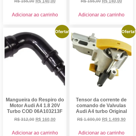
R$
155,00
R$
140,00
R$
155,00
R$
140,00
Adicionar ao carrinho
Adicionar ao carrinho
Oferta!
Oferta!
Mangueira do Respiro do
Tensor da corrente de
Motor Audi A4 1.8 20V
comando de Valvulas
Turbo COD 06A103213F
Audi A4 turbo Original
R$
312,00
R$
160,00
R$
1.600,00
R$
1.499,90
Adicionar ao carrinho
Adicionar ao carrinho