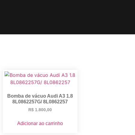
Bomba de vácuo Audi A3 1.8
8L0862257G/ 8L0862257
R$
1.800,00
Adicionar ao carrinho