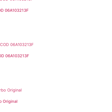
COD 06A103213F
COD 06A103213F
 Original