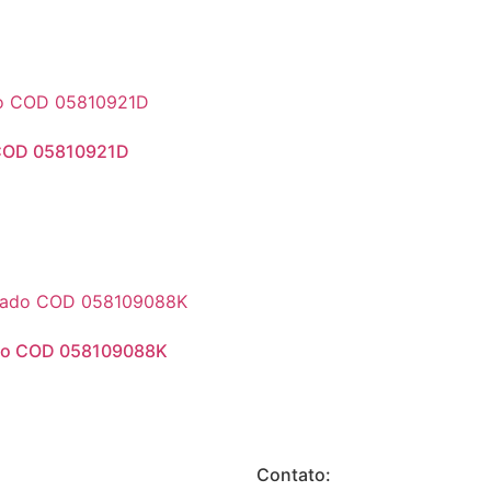
o COD 05810921D
rado COD 058109088K
Contato: