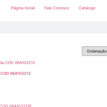
Página Inicial
Fale Conosco
Catalogo
da COD 06A103213