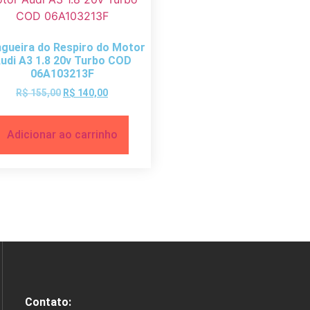
gueira do Respiro do Motor
udi A3 1.8 20v Turbo COD
06A103213F
R$
155,00
R$
140,00
Adicionar ao carrinho
Contato: