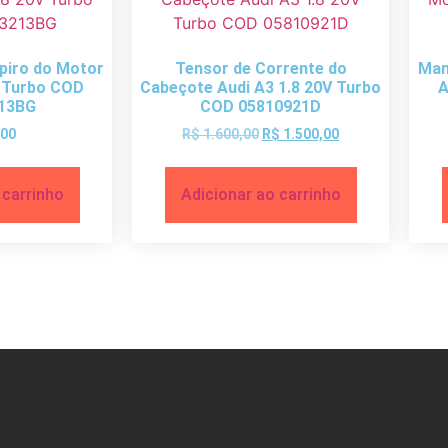
piro do Motor
Tensor de Corrente do
Man
v Turbo COD
Cabeçote Audi A3 1.8 20V Turbo
A
13BG
COD 05810921D
,00
R$
1.600,00
R$
1.500,00
 carrinho
Adicionar ao carrinho