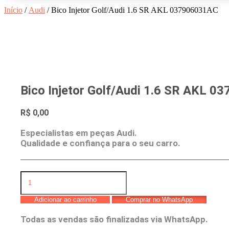
Início
/
Audi
/ Bico Injetor Golf/Audi 1.6 SR AKL 037906031AC
Bico Injetor Golf/Audi 1.6 SR AKL 
R$
0,00
Especialistas em peças Audi.
Qualidade e confiança para o seu carro.
Bico
Injetor
Golf/Audi
Adicionar ao carrinho
Comprar no WhatsApp
1.6
SR
Todas as vendas são finalizadas via WhatsApp.
AKL