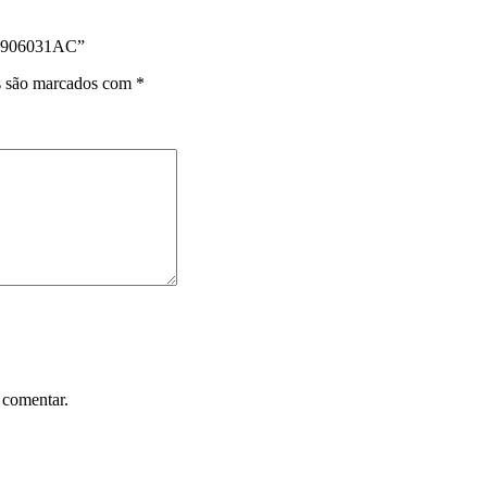
037906031AC”
s são marcados com
*
 comentar.