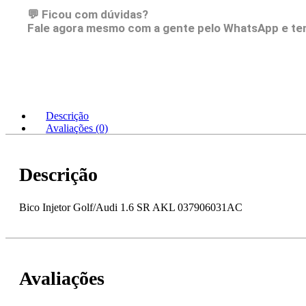
037906031AC
💬 Ficou com dúvidas?
quantidade
Fale agora mesmo com a gente pelo WhatsApp e te
Descrição
Avaliações (0)
Descrição
Bico Injetor Golf/Audi 1.6 SR AKL 037906031AC
Avaliações