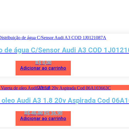
ção de água C/Sensor Audi A3 COD 1J012
R$
0,00
Adicionar ao carrinho
Oferta!
e oleo Audi A3 1.8 20v Aspirada Cod 06
O
O
R$
45,00
R$
36,90
preço
preço
Adicionar ao carrinho
original
atual