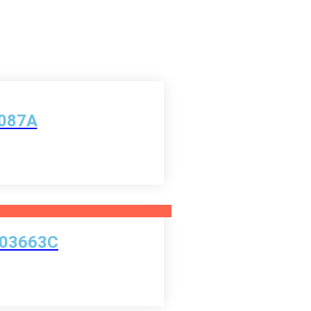
1087A
A103663C