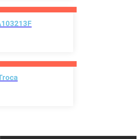
6A103213F
Troca