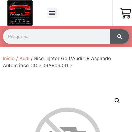
Página Inicial
Fale Conosco
Início
/
Audi
/ Bico Injetor Golf/Audi 1.8 Aspirado
Automático COD 06A906031D