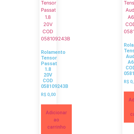
Rol
Ten
Rolamento
Aud
Tensor
A6
Passat
CO
1.8
058
20V
COD
R$
0,
058109243B
R$
0,00
Ad
Adicionar
c
ao
carrinho