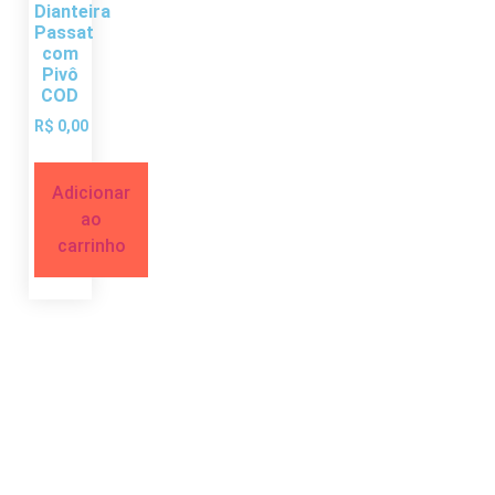
Dianteira
Passat
com
Pivô
COD
R$
0,00
Adicionar
ao
carrinho