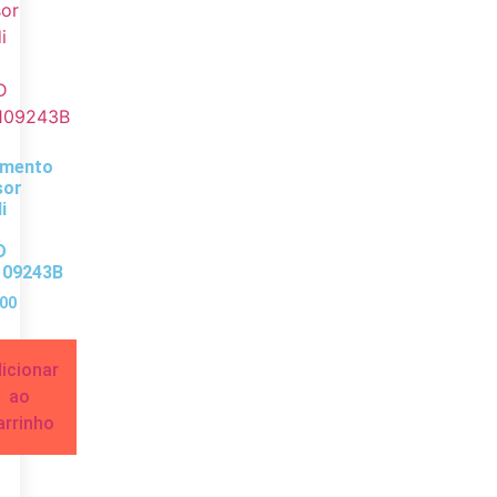
amento
sor
i
D
109243B
00
icionar
ao
arrinho