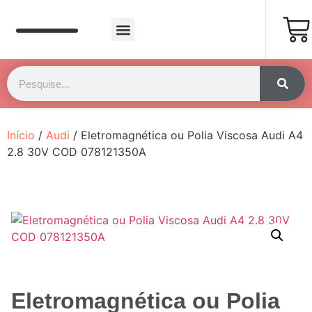
Página Inicial
Fale Conosco
Início
/
Audi
/ Eletromagnética ou Polia Viscosa Audi A4
2.8 30V COD 078121350A
Eletromagnética ou Polia