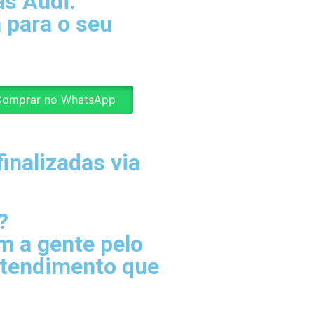
as Audi.
 para o seu
omprar no WhatsApp
inalizadas via
?
 a gente pelo
atendimento que