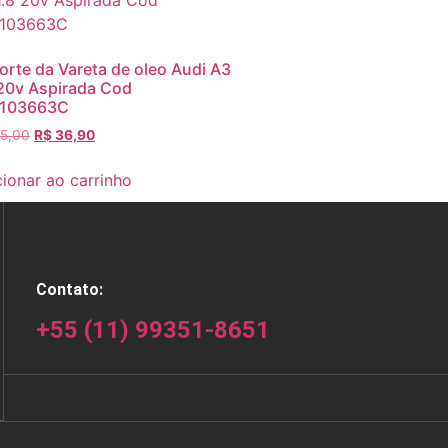
orte da Vareta de oleo Audi A3
 20v Aspirada Cod
103663C
5,00
R$
36,90
cionar ao carrinho
Contato:
+55 (11) 99351-8651