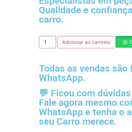
Especialistas em peç
Qualidade e confiança
carro.
C
Adicionar ao carrinho
Todas as vendas são f
WhatsApp.
💬 Ficou com dúvidas
Fale agora mesmo com
WhatsApp e tenha o 
seu Carro merece.