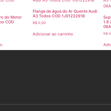
Flange de água do Ar Quente Audi
A3 Todos COD 1J0122291B
ro do Motor
Sup
rbo COD
1.8
R$
0,00
06A
Adicionar ao carrinho
R$
4
ho
Adi