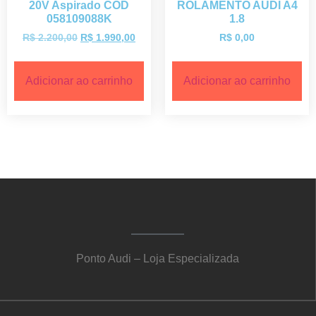
20V Aspirado COD
ROLAMENTO AUDI A4
058109088K
1.8
R$
2.200,00
R$
1.990,00
R$
0,00
Adicionar ao carrinho
Adicionar ao carrinho
Ponto Audi – Loja Especializada