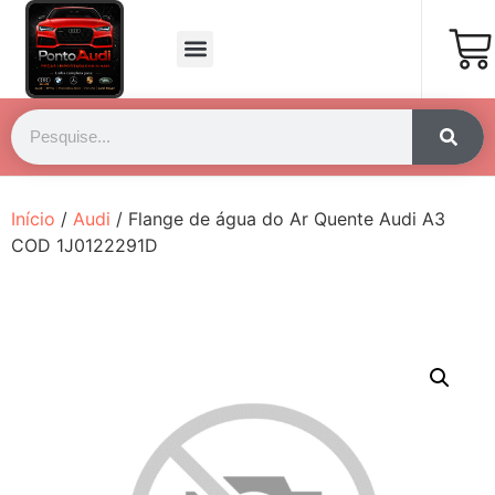
Página Inicial
Fale Conosco
Início
/
Audi
/ Flange de água do Ar Quente Audi A3
COD 1J0122291D