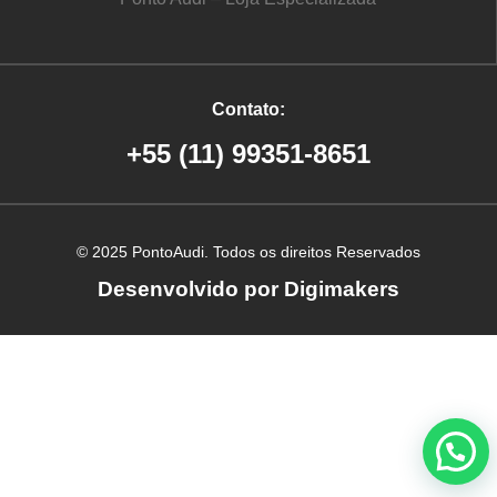
Contato:
+55 (11) 99351-8651
© 2025 PontoAudi. Todos os direitos Reservados
Desenvolvido por Digimakers
Criação de site em Ribeirão Preto