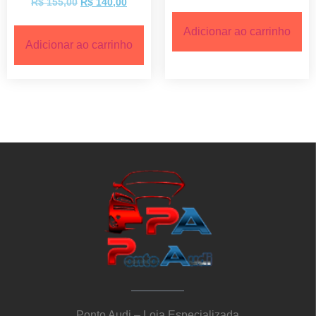
R$
155,00
R$
140,00
Adicionar ao carrinho
Adicionar ao carrinho
Ponto Audi – Loja Especializada