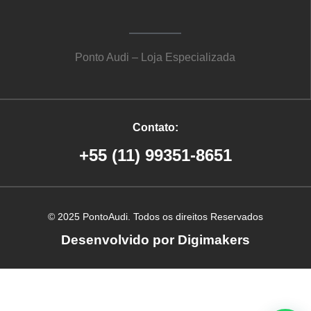
Ponto Audi – Loja Especializada
Contato:
+55 (11) 99351-8651
© 2025 PontoAudi. Todos os direitos Reservados
Desenvolvido por Digimakers
Criação de site em Ribeirão Preto