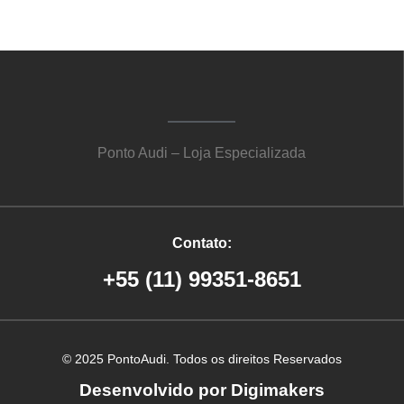
Ponto Audi – Loja Especializada
Contato:
+55 (11) 99351-8651
© 2025 PontoAudi. Todos os direitos Reservados
Desenvolvido por Digimakers
Criação de site em Ribeirão Preto