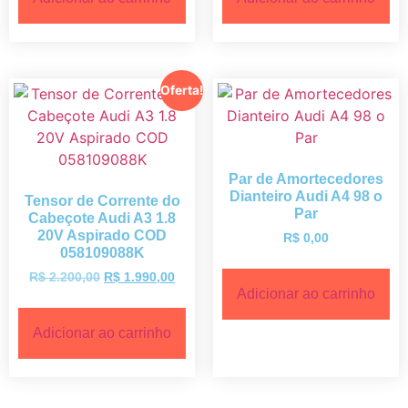
Oferta!
Par de Amortecedores
Dianteiro Audi A4 98 o
Tensor de Corrente do
Par
Cabeçote Audi A3 1.8
20V Aspirado COD
R$
0,00
058109088K
R$
2.200,00
R$
1.990,00
Adicionar ao carrinho
Adicionar ao carrinho