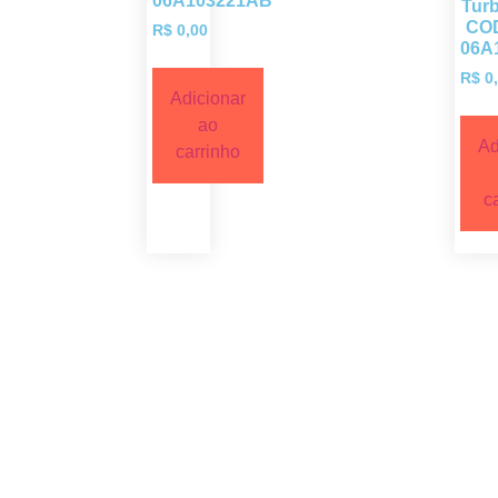
06A103221AB
Tur
CO
R$
0,00
06A
R$
0,
Adicionar
ao
Ad
carrinho
c