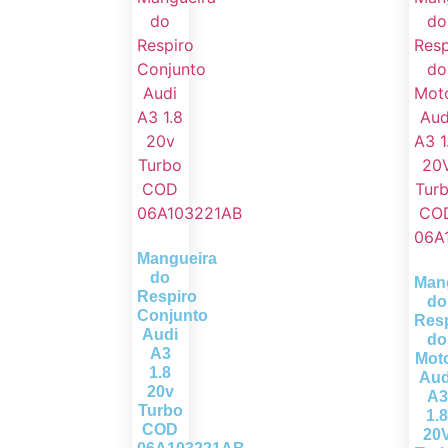
Mangueira
do
Man
Respiro
do
Conjunto
Res
Audi
do
A3
Mot
1.8
Aud
20v
A3
Turbo
1.
COD
20