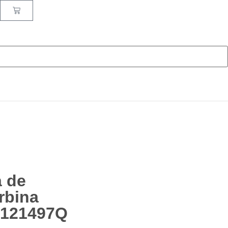
 de
rbina
A121497Q