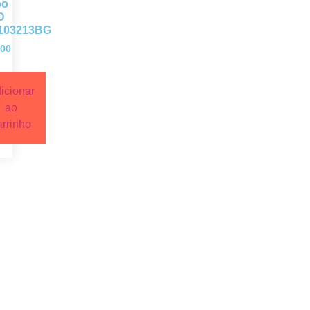
bo
D
103213BG
00
icionar
ao
arrinho