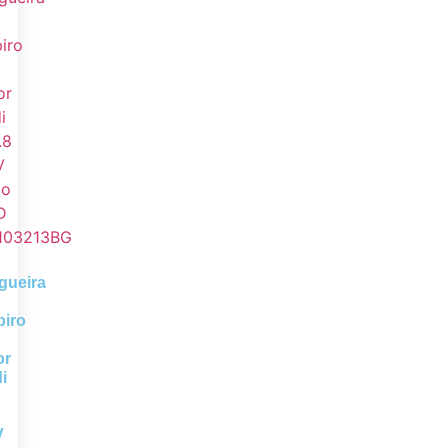
gueira
piro
or
i
8
V