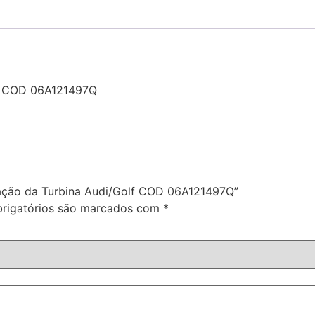
lf COD 06A121497Q
eração da Turbina Audi/Golf COD 06A121497Q”
rigatórios são marcados com
*