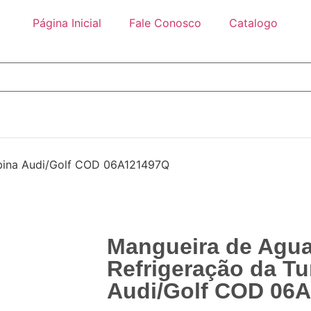
Página Inicial
Fale Conosco
Catalogo
rbina Audi/Golf COD 06A121497Q
Mangueira de Agua
Refrigeração da Tu
Audi/Golf COD 06