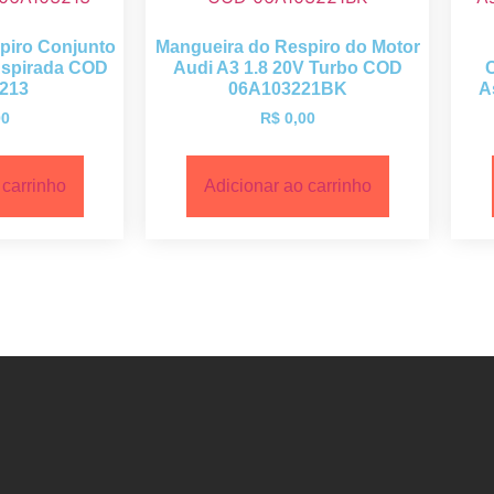
piro Conjunto
Mangueira do Respiro do Motor
Aspirada COD
Audi A3 1.8 20V Turbo COD
213
06A103221BK
A
00
R$
0,00
 carrinho
Adicionar ao carrinho