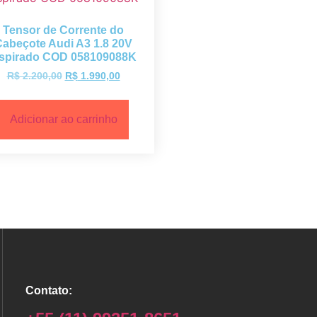
Tensor de Corrente do
Cabeçote Audi A3 1.8 20V
spirado COD 058109088K
R$
2.200,00
R$
1.990,00
Adicionar ao carrinho
Contato: