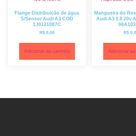
Flange Distribuição de água
Mangueira do Res
S/Sensor Audi A3 COD
Audi A3 1.8 20v 
1J0121087C
06A103
R$
0,00
R$
0,
Adicionar ao carrinho
Adicionar ao