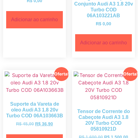
R$
0,00
Conjunto Audi A3 1.8 20v
Turbo COD
06A103221AB
Adicionar ao carrinho
R$
0,00
Adicionar ao carrinho
Oferta!
Oferta!
Suporte da Vareta de
oleo Audi A3 1.8 20v
Tensor de Corrente do
Turbo COD 06A103663B
Cabeçote Audi A3 1.8
20V Turbo COD
R$
45,00
R$
36,90
05810921D
R$
1.600,00
R$
1.500,00