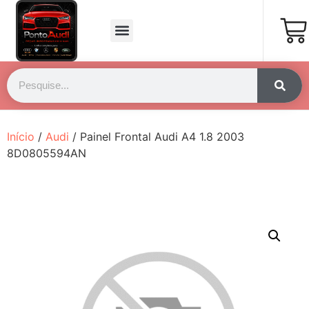
Página Inicial
Fale Conosco
Início
/
Audi
/ Painel Frontal Audi A4 1.8 2003
8D0805594AN