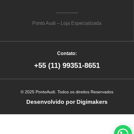
Ponto Audi – Loja Especializada
Contato:
+55 (11) 99351-8651
© 2025 PontoAudi. Todos os direitos Reservados
Desenvolvido por Digimakers
Criação de site em Ribeirão Preto