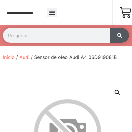
Página Inicial
Fale Conosco
Início
/
Audi
/ Sensor de oleo Audi A4 06D919081B