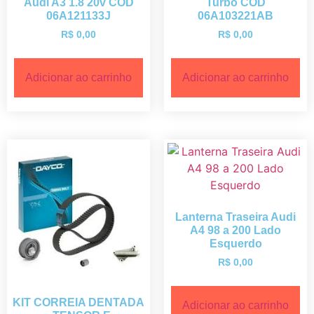
Audi A3 1.8 20v COD
Turbo COD
06A121133J
06A103221AB
R$
0,00
R$
0,00
Adicionar ao carrinho
Adicionar ao carrinho
Lanterna Traseira Audi
A4 98 a 200 Lado
Esquerdo
R$
0,00
KIT CORREIA DENTADA
Adicionar ao carrinho