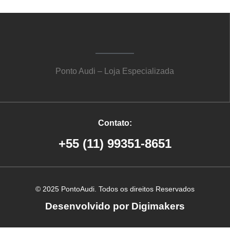
Ponto Audi – Loja Especializada
Contato:
+55 (11) 99351-8651
© 2025 PontoAudi. Todos os direitos Reservados
Desenvolvido por Digimakers
Criação de site em Ribeirão Preto