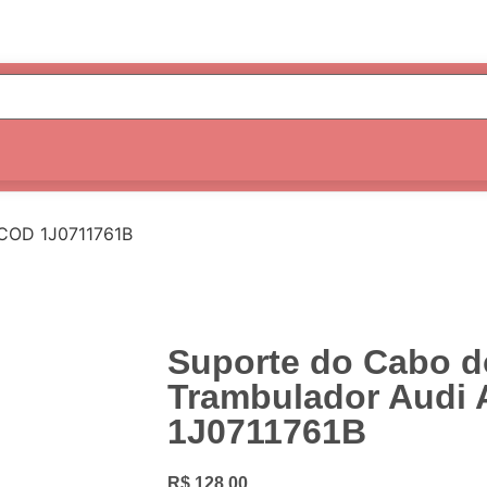
 COD 1J0711761B
Suporte do Cabo d
Trambulador Audi
1J0711761B
R$
128,00