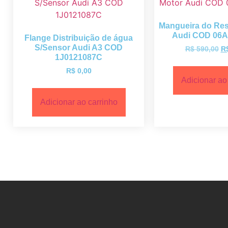
Mangueira do Res
Audi COD 06
Flange Distribuição de água
S/Sensor Audi A3 COD
R$
590,00
R
1J0121087C
R$
0,00
Adicionar ao
Adicionar ao carrinho