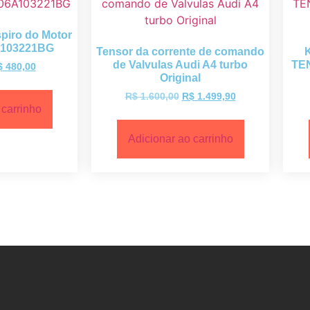
piro do Motor
A103221BG
Tensor da corrente de comando
de Valvulas Audi A4 turbo
TE
$
480,00
Original
R$
1.600,00
R$
1.499,90
 carrinho
Adicionar ao carrinho