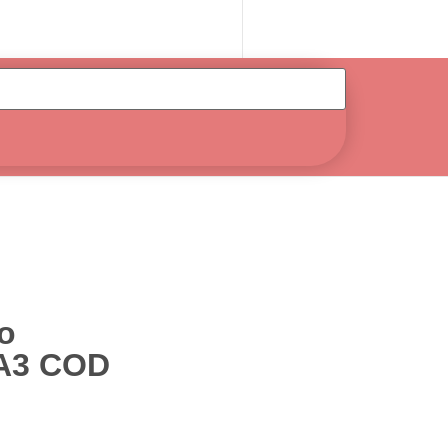
o
 A3 COD