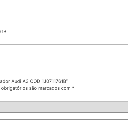
61B
ulador Audi A3 COD 1J0711761B”
obrigatórios são marcados com
*