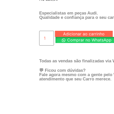
Especialistas em peças Audi.
Qualidade e confiança para o seu car
Adicionar ao carrinho
Comprar no WhatsApp
Todas as vendas são finalizadas via
💬 Ficou com dúvidas?
Fale agora mesmo com a gente pelo
atendimento que seu Carro merece.