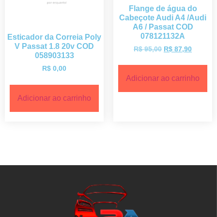
Flange de água do
Cabeçote Audi A4 /Audi
A6 / Passat COD
078121132A
Esticador da Correia Poly
V Passat 1.8 20v COD
R$
95,00
R$
87,90
058903133
R$
0,00
Adicionar ao carrinho
Adicionar ao carrinho