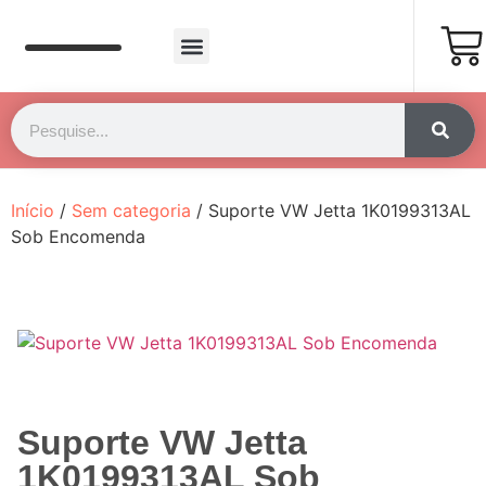
Página Inicial
Fale Conosco
Início
/
Sem categoria
/ Suporte VW Jetta 1K0199313AL
Sob Encomenda
Suporte VW Jetta
1K0199313AL Sob