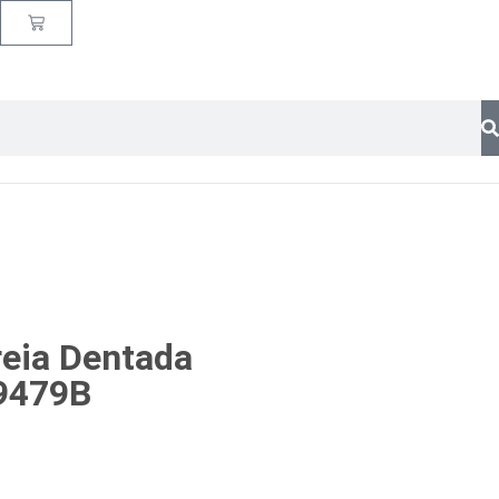
reia Dentada
9479B