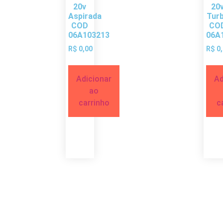
20v
20
Aspirada
Tur
COD
CO
06A103213
06A
R$
0,00
R$
0,
Adicionar
Ad
ao
carrinho
c