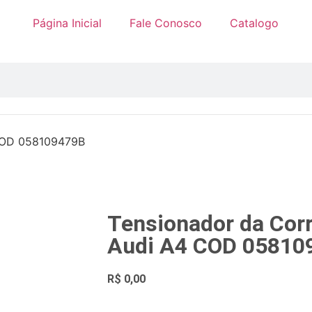
Página Inicial
Fale Conosco
Catalogo
 COD 058109479B
Tensionador da Cor
Audi A4 COD 05810
R$
0,00