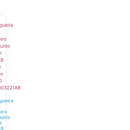
gueira
iro
junto
i
.8