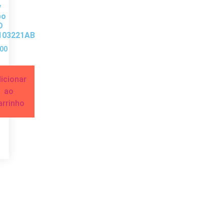
v
bo
D
103221AB
00
icionar
ao
arrinho