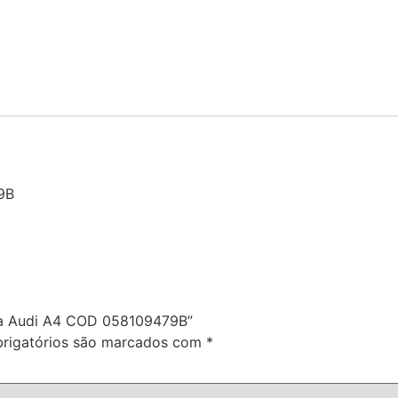
9B
ada Audi A4 COD 058109479B”
rigatórios são marcados com
*