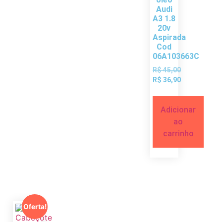
Audi
A3 1.8
20v
Aspirada
Cod
06A103663C
R$
45,00
R$
36,90
Adicionar
ao
carrinho
Oferta!