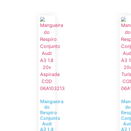
Mangueira
Man
do
do
Respiro
Resp
Conjunto
Con
Audi
Aud
A3 1.8
A3 1