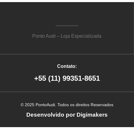
Ponto Audi – Loja Especializada
Contato:
+55 (11) 99351-8651
© 2025 PontoAudi. Todos os direitos Reservados
Desenvolvido por Digimakers
Criação de site em Ribeirão Preto