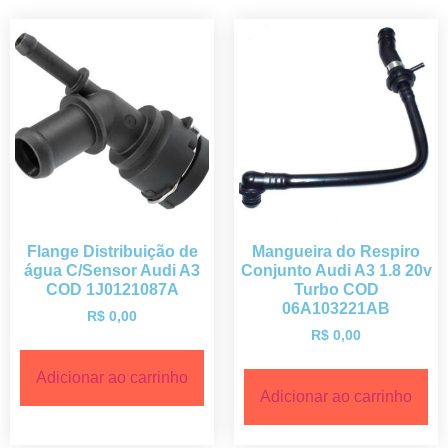
Flange Distribuição de
Mangueira do Respiro
água C/Sensor Audi A3
Conjunto Audi A3 1.8 20v
COD 1J0121087A
Turbo COD
06A103221AB
R$
0,00
R$
0,00
Adicionar ao carrinho
Adicionar ao carrinho