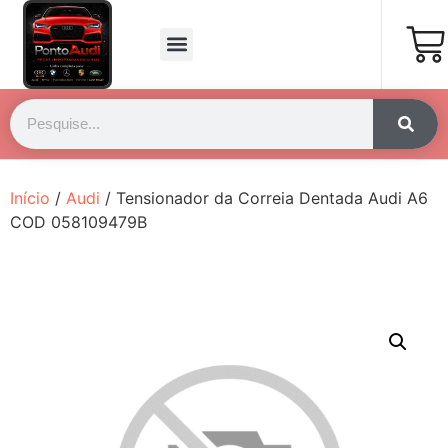
Página Inicial
Fale Conosco
Início
/
Audi
/ Tensionador da Correia Dentada Audi A6
COD 058109479B