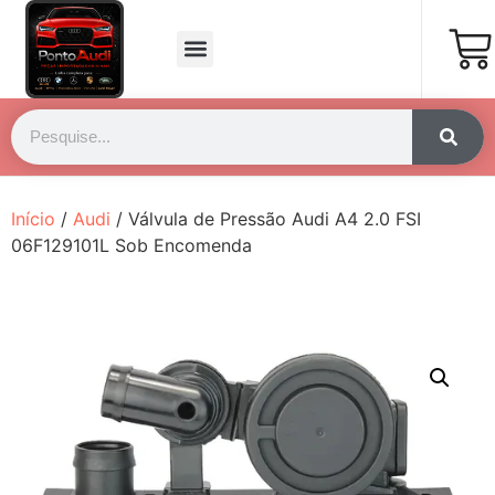
Página Inicial
Fale Conosco
Início
/
Audi
/ Válvula de Pressão Audi A4 2.0 FSI
06F129101L Sob Encomenda