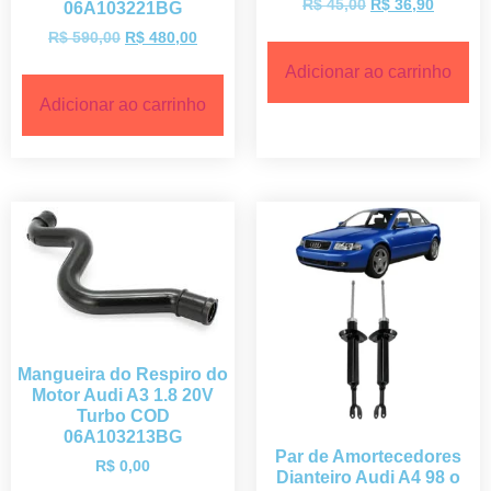
R$
45,00
R$
36,90
06A103221BG
R$
590,00
R$
480,00
Adicionar ao carrinho
Adicionar ao carrinho
Mangueira do Respiro do
Motor Audi A3 1.8 20V
Turbo COD
06A103213BG
Par de Amortecedores
R$
0,00
Dianteiro Audi A4 98 o