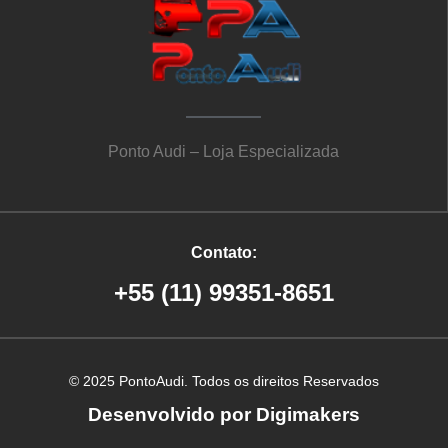
Ponto Audi – Loja Especializada
Contato:
+55 (11) 99351-8651
© 2025 PontoAudi. Todos os direitos Reservados
Desenvolvido por Digimakers
Criação de site em Ribeirão Preto