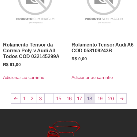
Rolamento Tensor da
Rolamento Tensor Audi A6
Correia Poly-v Audi A3
COD 058109243B
Todos COD 032145299A
R$
0,00
R$
91,00
Adicionar ao carrinho
Adicionar ao carrinho
←
1
2
3
…
15
16
17
18
19
20
→