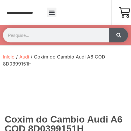
Página Inicial
Fale Conosco
Início
/
Audi
/ Coxim do Cambio Audi A6 COD
8D0399151H
Coxim do Cambio Audi A6
COD 8D0399151H