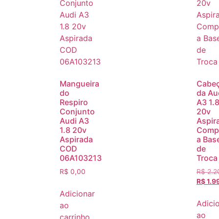
Mangueira
Cabe
do
da Au
Respiro
A3 1.
Conjunto
20v
Audi A3
Aspir
1.8 20v
Comp
Aspirada
a Bas
COD
de
06A103213
Troca
R$
0,00
R$
2.2
R$
1.9
Adicionar
Adici
ao
ao
carrinho