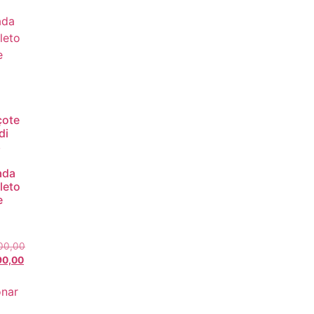
çote
di
8
ada
leto
e
00,00
90,00
onar