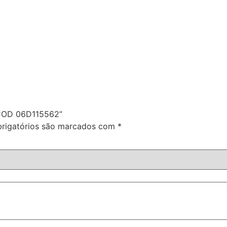
o COD 06D115562”
rigatórios são marcados com
*