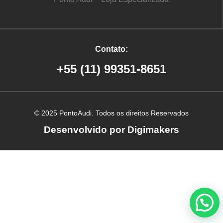
Contato:
+55 (11) 99351-8651
© 2025 PontoAudi. Todos os direitos Reservados
Desenvolvido por Digimakers
Criação de site em Ribeirão Preto