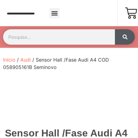
Página Inicial
Fale Conosco
Início
/
Audi
/ Sensor Hall /Fase Audi A4 COD
058905161B Seminovo
Sensor Hall /Fase Audi A4