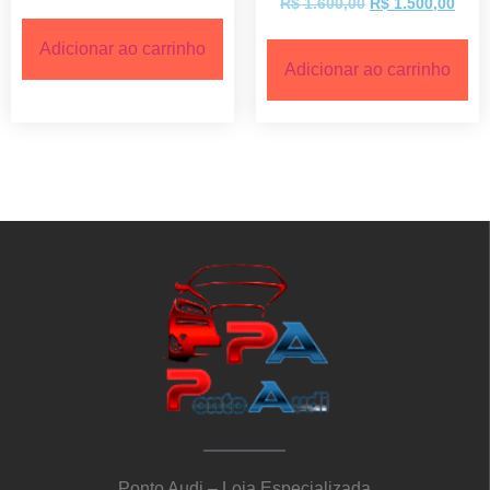
R$
1.600,00
R$
1.500,00
Adicionar ao carrinho
Adicionar ao carrinho
Ponto Audi – Loja Especializada