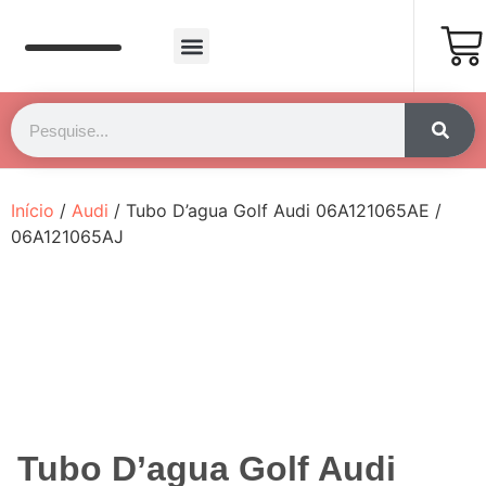
Página Inicial
Fale Conosco
Início
/
Audi
/ Tubo D’agua Golf Audi 06A121065AE /
06A121065AJ
Tubo D’agua Golf Audi